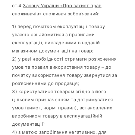
ст.4
Закону України «Про захист прав
споживачів»
споживач зобов’язаний:
1) перед початком експлуатації товару
уважно ознайомитися з правилами
експлуатації, викладеними в наданій
магазином документації на товар;
2) у разі необхідності отримати роз’яснення
умов та правил використання товару – до
початку використання товару звернутися за
роз’ясненнями до продавця;
3) користуватися товаром згідно з його
цільовим призначенням та дотримуватися
умов (вимог, норм, правил), встановлених
виробником товару в експлуатаційній
документації;
4) з метою запобігання негативних, для