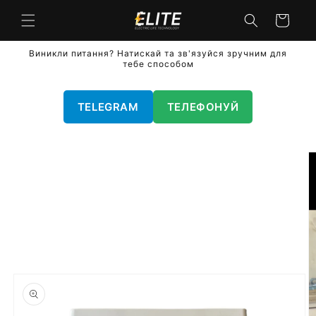
Перейти
до
кошик
вмісту
Виникли питання? Натискай та зв'язуйся зручним для
тебе способом
TELEGRAM
ТЕЛЕФОНУЙ
Перейти
до
інформації
про
продукт