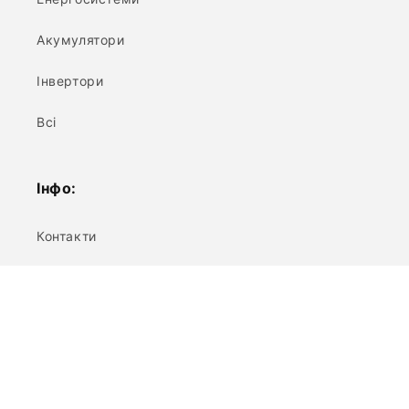
Акумулятори
Інвертори
Всі
Інфо:
Контакти
Про Нас
Пошук
Підпишись та отримуй усі новинки
першим!