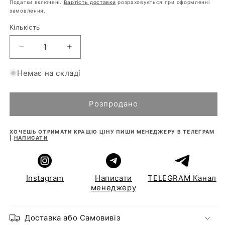
ціна
Податки включені.
Вартість доставки
розраховується при оформленні
замовлення.
Кількість
Зменшити
Збільшити
кількість
кількість
для
для
Немає на складі
Інвертор
Інвертор
MUST
MUST
PH18-
PH18-
Розпродано
5248
5248
PRO
PRO
ХОЧЕШЬ ОТРИМАТИ КРАЩЮ ЦІНУ ПИШИ МЕНЕДЖЕРУ В ТЕЛЕГРАМ
48В
48В
|
НАПИСАТИ
5200Вт,
5200Вт,
450V
450V
/
/
100А
100А
Instagram
Написати
TELEGRAM Канал
менеджеру
MPPT
MPPT
Доставка або Самовивіз