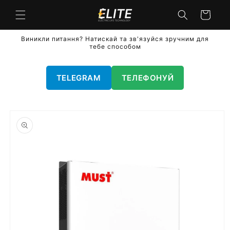
Перейти
до
кошик
вмісту
Виникли питання? Натискай та зв'язуйся зручним для
тебе способом
TELEGRAM
ТЕЛЕФОНУЙ
Перейти
до
інформації
про
продукт