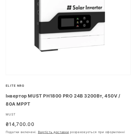
Відкрити
носій
1
ELITE NRG
у
модальному
Інвертор MUST PH1800 PRO 24В 3200Вт, 450V /
режимі
80А MPPT
:
MUST
Звичайна
₴14,700.00
ціна
Податки включені.
Вартість доставки
розраховується при оформленні