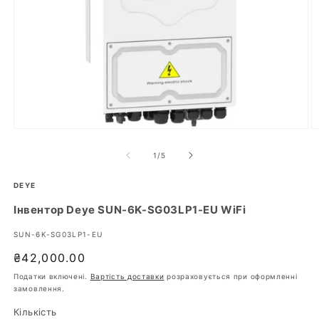
Відкрити
В
носій
н
1
2
з
1
/
5
у
у
модальному
м
режимі
DEYE
р
Інвентор Deye SUN-6K-SG03LP1-EU WiFi
:
SUN-6K-SG03LP1-EU
Звичайна
₴42,000.00
ціна
Податки включені.
Вартість доставки
розраховується при оформленні
замовлення.
Кількість