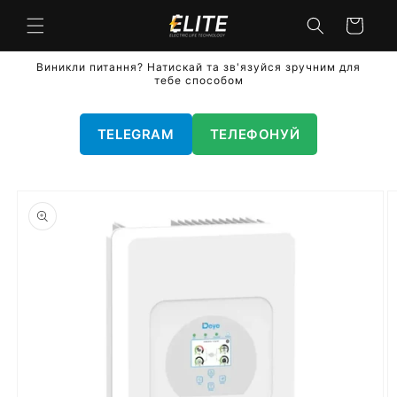
Перейти
до
кошик
вмісту
Виникли питання? Натискай та зв'язуйся зручним для
тебе способом
TELEGRAM
ТЕЛЕФОНУЙ
Перейти
до
інформації
про
продукт