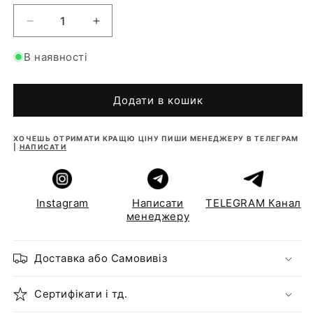
Зменшити
Збільшити
кількість
кількість
для
для
В наявності
Інвентор
Інвентор
Deye
Deye
SUN-
SUN-
Додати в кошик
6K-
6K-
SG03LP1-
SG03LP1-
ХОЧЕШЬ ОТРИМАТИ КРАЩЮ ЦІНУ ПИШИ МЕНЕДЖЕРУ В ТЕЛЕГРАМ
EU
EU
|
НАПИСАТИ
WiFi
WiFi
Instagram
Написати
TELEGRAM Канал
менеджеру
Доставка або Самовивіз
Сертифікати і тд.